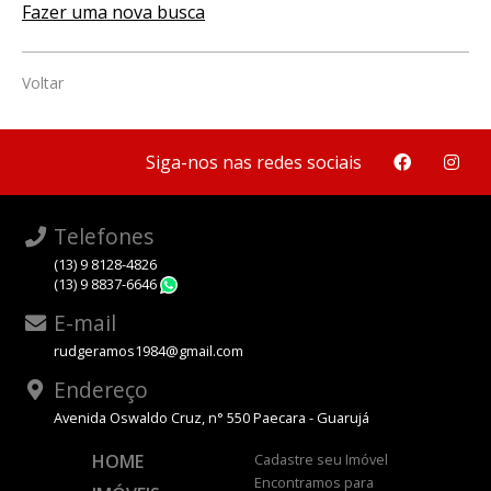
Fazer uma nova busca
Voltar
Siga-nos nas redes sociais
Telefones
(13) 9 8128-4826
(13) 9 8837-6646
WhatsApp
E-mail
rudgeramos1984@gmail.com
Endereço
Avenida Oswaldo Cruz, n° 550 Paecara - Guarujá
HOME
Cadastre seu Imóvel
Encontramos para