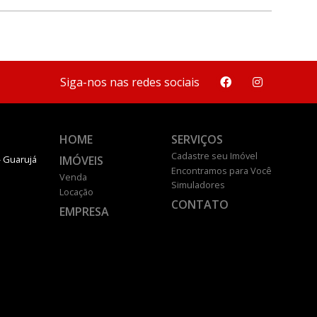
Siga-nos nas redes sociais
HOME
SERVIÇOS
Cadastre seu Imóvel
IMÓVEIS
- Guarujá
Encontramos para Você
Venda
Simuladores
Locação
CONTATO
EMPRESA