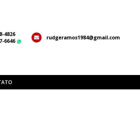
28-4826
rudgeramos1984@gmail.com
37-6646
WhatsApp
TATO