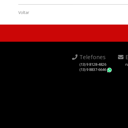
Voltar
Telefones
E
(13) 9 8128-4826
r
(13) 9 8837-6646
Whats