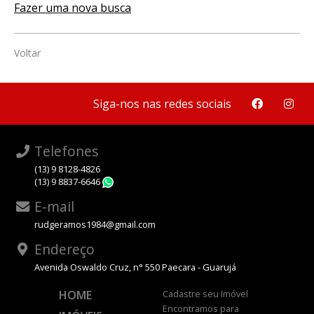
Fazer uma nova busca
Voltar
Siga-nos nas redes sociais
Telefones
(13) 9 8128-4826
(13) 9 8837-6646
WhatsApp
E-mail
rudgeramos1984@gmail.com
Endereço
Avenida Oswaldo Cruz, n° 550 Paecara - Guarujá
HOME
Cadastre seu Imóvel
Encontramos para