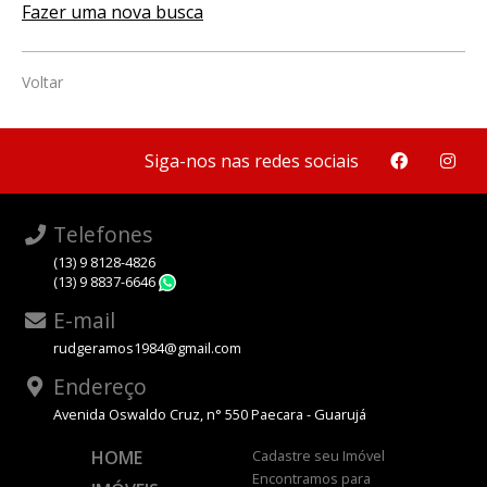
Fazer uma nova busca
Voltar
Siga-nos nas redes sociais
Telefones
(13) 9 8128-4826
(13) 9 8837-6646
WhatsApp
E-mail
rudgeramos1984@gmail.com
Endereço
Avenida Oswaldo Cruz, n° 550 Paecara - Guarujá
HOME
Cadastre seu Imóvel
Encontramos para