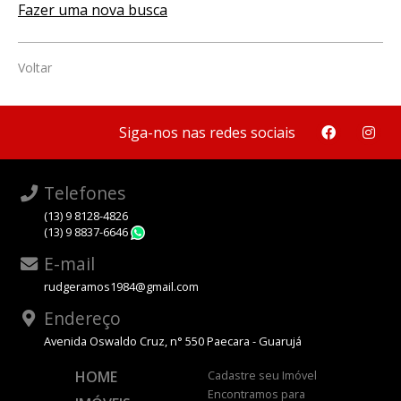
Fazer uma nova busca
Voltar
Siga-nos nas redes sociais
Telefones
(13) 9 8128-4826
(13) 9 8837-6646
WhatsApp
E-mail
rudgeramos1984@gmail.com
Endereço
Avenida Oswaldo Cruz, n° 550 Paecara - Guarujá
HOME
Cadastre seu Imóvel
Encontramos para