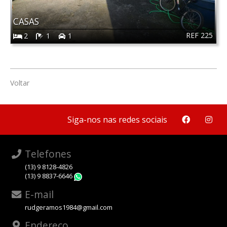
CASAS
REF 225
2
1
1
Voltar
Siga-nos nas redes sociais
Telefones
(13) 9 8128-4826
(13) 9 8837-6646
WhatsApp
E-mail
rudgeramos1984@gmail.com
Endereço