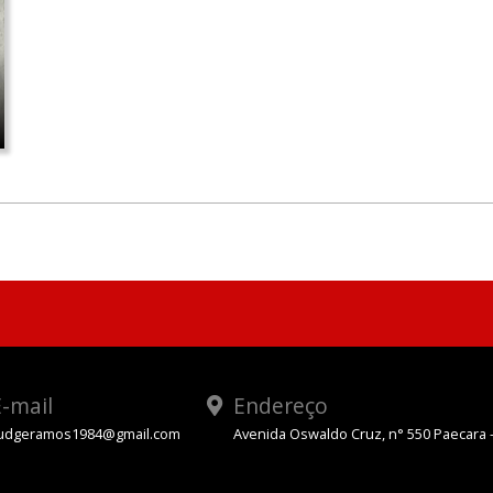
-mail
Endereço
udgeramos1984@gmail.com
Avenida Oswaldo Cruz, n° 550 Paecara 
App