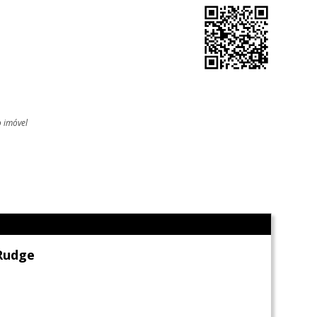
o imóvel
l
Rudge