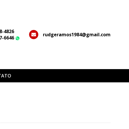
28-4826
rudgeramos1984@gmail.com
37-6646
WhatsApp
TATO