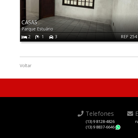
CASAS
Parque Estuário
REF 254
2
1
3
Voltar
Telefones
E
(13) 9 8128-4826
r
(13) 9 8837-6646
Whats