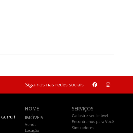
Siga-nos nas redes sociais
HOME
SERVIÇOS
Cadastre seu Imóvel
IMÓVEIS
- Guarujá
Encontramos para Você
Venda
Simuladores
Locação