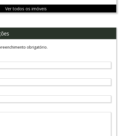
Ver todos os imóveis
ções
reenchimento obrigatório.