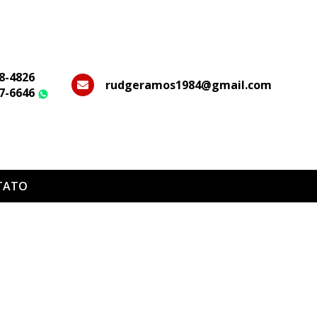
28-4826
rudgeramos1984@gmail.com
37-6646
WhatsApp
TATO