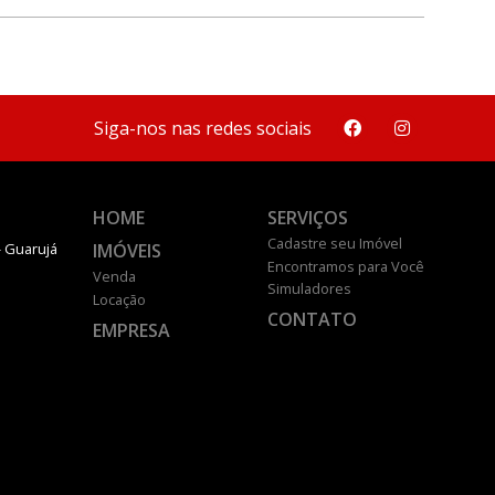
Siga-nos nas redes sociais
HOME
SERVIÇOS
Cadastre seu Imóvel
IMÓVEIS
- Guarujá
Encontramos para Você
Venda
Simuladores
Locação
CONTATO
EMPRESA