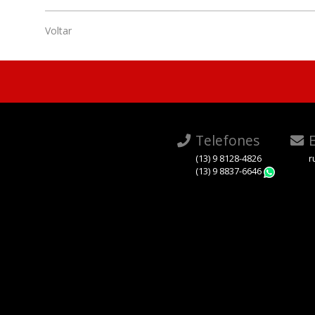
Voltar
Telefones
E
(13) 9 8128-4826
r
(13) 9 8837-6646
Whats