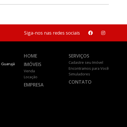
Siga-nos nas redes sociais
HOME
SERVIÇOS
Cadastre seu Imóvel
IMÓVEIS
- Guarujá
Encontramos para Você
Venda
Simuladores
Locação
CONTATO
EMPRESA