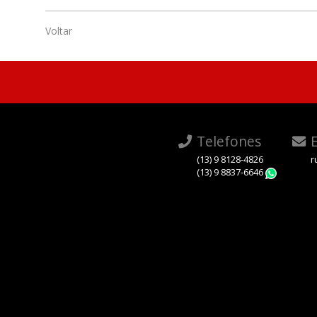
Voltar
Telefones
E
(13) 9 8128-4826
r
(13) 9 8837-6646
Whats