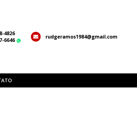
28-4826
rudgeramos1984@gmail.com
37-6646
WhatsApp
TATO