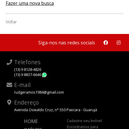
Fazer uma nova busca
Voltar
Siga-nos nas redes sociais
Telefones
(13) 9 8128-4826
(13) 9 8837-6646
WhatsApp
E-mail
rudgeramos1984@gmail.com
Endereço
Avenida Oswaldo Cruz, n° 550 Paecara - Guarujá
HOME
Cadastre seu Imóvel
Encontramos para