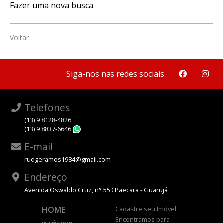
Fazer uma nova busca
Voltar
Siga-nos nas redes sociais
Telefones
(13) 9 8128-4826
(13) 9 8837-6646
WhatsApp
E-mail
rudgeramos1984@gmail.com
Endereço
Avenida Oswaldo Cruz, n° 550 Paecara - Guarujá
HOME
Cadastre seu Imóvel
Encontramos para