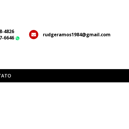
28-4826
rudgeramos1984@gmail.com
37-6646
WhatsApp
TATO