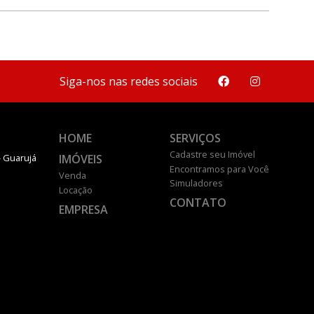
Siga-nos nas redes sociais
HOME
SERVIÇOS
Cadastre seu Imóvel
IMÓVEIS
- Guarujá
Encontramos para Você
Venda
Simuladores
Locação
CONTATO
EMPRESA