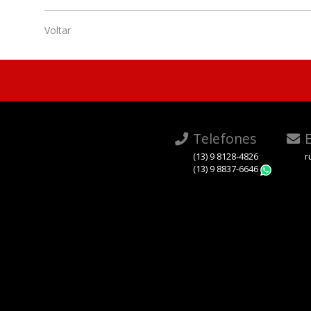
Voltar
Telefones
E
(13) 9 8128-4826
r
(13) 9 8837-6646
Whats