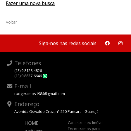
Fazer uma nova busca
Voltar
Siga-nos nas redes sociais
Telefones
(13) 9 8128-4826
(13) 9 8837-6646
WhatsApp
E-mail
rudgeramos1984@gmail.com
Endereço
Avenida Oswaldo Cruz, n° 550 Paecara - Guarujá
HOME
Cadastre seu Imóvel
Encontramos para