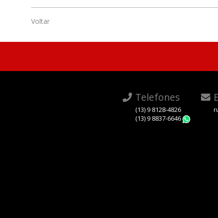
Voltar
Telefones
E
(13) 9 8128-4826
r
(13) 9 8837-6646
Whats