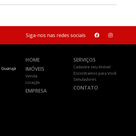
Siga-nos nas redes sociais
HOME
SERVIÇOS
Cadastre seu Imóvel
IMÓVEIS
- Guarujá
Encontramos para Você
Venda
Simuladores
Locação
CONTATO
EMPRESA