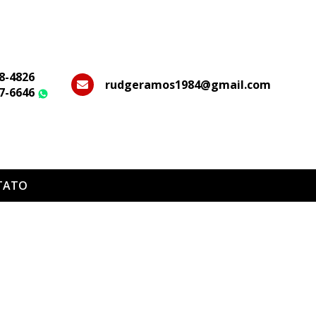
28-4826
rudgeramos1984@gmail.com
37-6646
WhatsApp
TATO